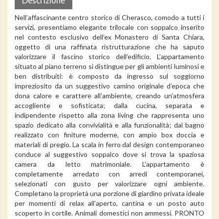
Descrizione
Nell’affascinante centro storico di Cherasco, comodo a tutti i
servizi, presentiamo elegante trilocale con soppalco inserito
nel contesto esclusivo dell’ex Monastero di Santa Chiara,
oggetto di una raffinata ristrutturazione che ha saputo
valorizzare il fascino storico dell’edificio. L’appartamento
situato al piano terreno si distingue per gli ambienti luminosi e
ben distribuiti: è composto da ingresso sul soggiorno
impreziosito da un suggestivo camino originale d’epoca che
dona calore e carattere all’ambiente, creando un’atmosfera
accogliente e sofisticata; dalla cucina, separata e
indipendente rispetto alla zona living che rappresenta uno
spazio dedicato alla convivialità e alla funzionalità; dal bagno
realizzato con finiture moderne, con ampio box doccia e
materiali di pregio. La scala in ferro dal design contemporaneo
conduce al suggestivo soppalco dove si trova la spaziosa
camera da letto matrimoniale. L’appartamento è
completamente arredato con arredi contemporanei,
selezionati con gusto per valorizzare ogni ambiente.
Completano la proprietà una porzione di giardino privata ideale
per momenti di relax all’aperto, cantina e un posto auto
scoperto in cortile. Animali domestici non ammessi. PRONTO